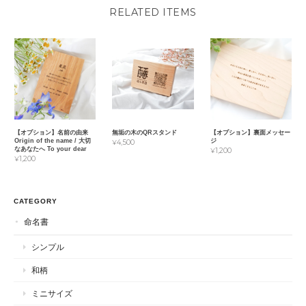
RELATED ITEMS
【オプション】名前の由来
無垢の木のQRスタンド
【オプション】裏面メッセー
Origin of the name / 大切
ジ
¥4,500
なあなたへ To your dear
¥1,200
¥1,200
CATEGORY
命名書
シンプル
和柄
ミニサイズ