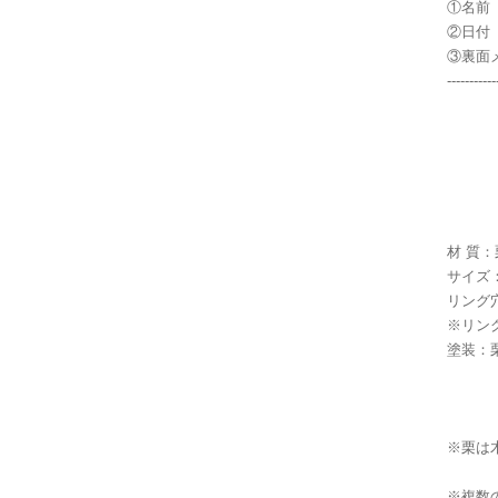
①名前
②日付
③裏面メ
-----------
材 質
サイズ：約
リング穴
※リン
塗装：
※栗は
※複数