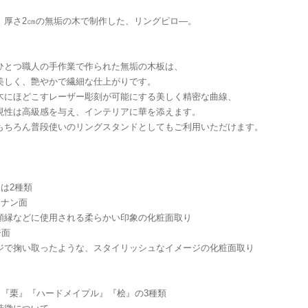
、厚さ2㎝の無垢の木で制作した、リングピロ―。
ひとつ職人の手作業で作られた無垢の木板は、
美しく、艶やかで繊細な仕上がりです。
木にほどこすレーザー彫刻が可能にする美しく精密な曲線、
現性は高級感を与え、インテリアに華を添えます。
もちろん普段使いのリングスタンドとしてもご利用いただけます。
縁は2種類
ンナン面
額縁などに使用される柔らかい印象の化粧面取り
ジ面
ジで掬い取ったような、スタイリッシュなイメージの化粧面取り
は『栗』『ハードメイプル』『桧』の3種類