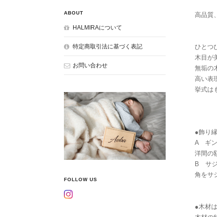
ABOUT
高品質
HALMIRAについて
特定商取引法に基づく表記
ひとつ
木目が
お問い合わせ
無垢の
高い表
挙式は
●飾り
A ギ
洋間の
B サ
角をサ
FOLLOW US
●木材