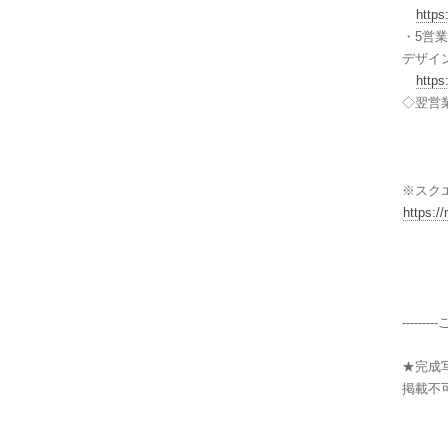
https
・5営
デザイ
https
◇翌営
※スク
https:/
-----
★完成
掲載不