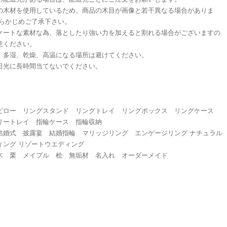
の木材を使用しているため、商品の木目が画像と若干異なる場合がありま
あらかじめご了承下さい。
ケートな素材な為、落としたり強い力を加えると割れる場合がございますの
意ください。
、多湿、乾燥、高温になる場所は避けてください。
日光に長時間当てないでください。
ピロー リングスタンド リングトレイ リングボックス リングケース
リートレイ 指輪ケース 指輪収納
結婚式 披露宴 結婚指輪 マリッジリング エンゲージリング ナチュラル
ィング リゾートウエディング
木 栗 メイプル 桧 無垢材 名入れ オーダーメイド