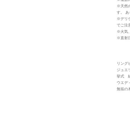
※天然
す。 
※デリ
でご注
※火気
※直射
リング
ジュエ
挙式 
ウエデ
無垢の