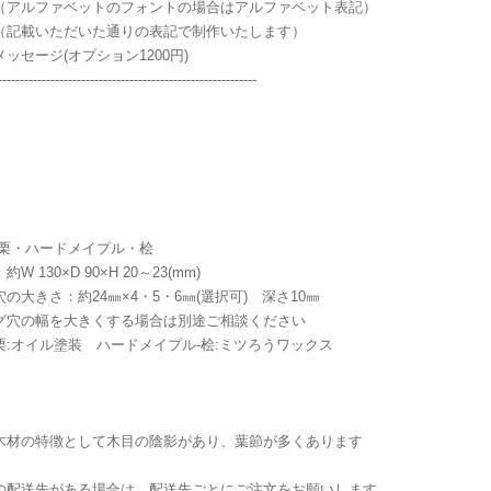
（アルファベットのフォントの場合はアルファベット表記）
（記載いただいた通りの表記で制作いたします）
ッセージ(オプション1200円)
-----------------------------------------------------------
：栗・ハードメイプル・桧
W 130×D 90×H 20～23(mm)
の大きさ：約24㎜×4・5・6㎜(選択可) 深さ10㎜
グ穴の幅を大きくする場合は別途ご相談ください
栗:オイル塗装 ハードメイプル-桧:ミツろうワックス
木材の特徴として木目の陰影があり、葉節が多くあります
の配送先がある場合は、配送先ごとにご注文をお願いします。