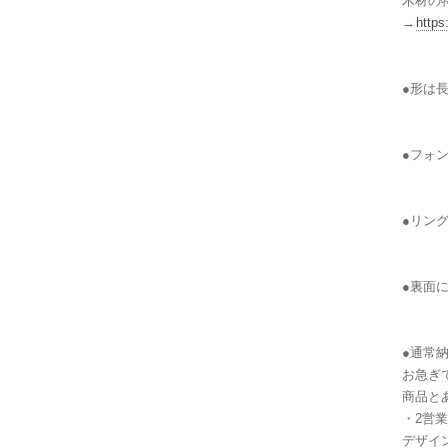
木材の
→
https
●形は
●フォン
●リン
●裏面
●通常
お急ぎ
商品と
・2営
デザイ