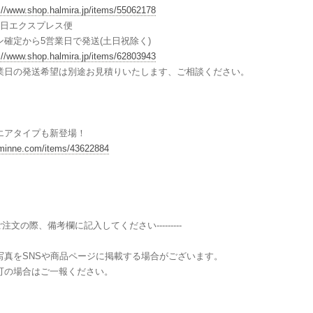
://www.shop.halmira.jp/items/55062178
業日エクスプレス便
ン確定から5営業日で発送(土日祝除く)
://www.shop.halmira.jp/items/62803943
業日の発送希望は別途お見積りいたします、ご相談ください。
エアタイプも新登場！
/minne.com/items/43622884
----ご注文の際、備考欄に記入してください---------
写真をSNSや商品ページに掲載する場合がございます。
可の場合はご一報ください。