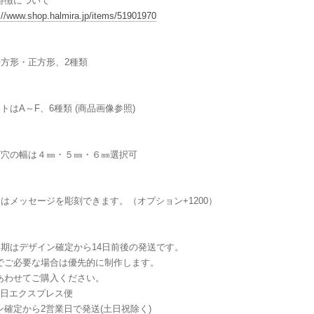
特徴について
://www.shop.halmira.jp/items/51901970
長方形・正方形、2種類
トはA～F、6種類 (商品画像参照)
グ穴の幅は４㎜・５㎜・６㎜選択可
にはメッセージを彫刻できます。（オプション+1200）
納期はデザイン確定から14日前後の発送です。
でご必要な場合は優先的に制作します。
あわせてご購入ください。
業日エクスプレス便
ン確定から2営業日で発送(土日祝除く)