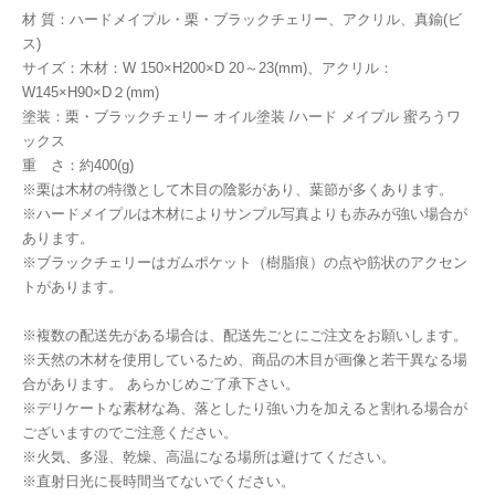
材 質：ハードメイプル・栗・ブラックチェリー、アクリル、真鍮(ビ
ス)
サイズ：木材：W 150×H200×D 20～23(mm)、アクリル：
W145×H90×D２(mm)
塗装：栗・ブラックチェリー オイル塗装 /ハード メイプル 蜜ろうワ
ックス
重 さ：約400(g)
※栗は木材の特徴として木目の陰影があり、葉節が多くあります。
※ハードメイプルは木材によりサンプル写真よりも赤みが強い場合が
あります。
※ブラックチェリーはガムポケット（樹脂痕）の点や筋状のアクセン
トがあります。
※複数の配送先がある場合は、配送先ごとにご注文をお願いします。
※天然の木材を使用しているため、商品の木目が画像と若干異なる場
合があります。 あらかじめご了承下さい。
※デリケートな素材な為、落としたり強い力を加えると割れる場合が
ございますのでご注意ください。
※火気、多湿、乾燥、高温になる場所は避けてください。
※直射日光に長時間当てないでください。