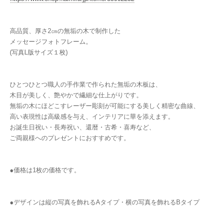
高品質、厚さ2㎝の無垢の木で制作した
メッセージフォトフレーム。
(写真L版サイズ１枚)
ひとつひとつ職人の手作業で作られた無垢の木板は、
木目が美しく、艶やかで繊細な仕上がりです。
無垢の木にほどこすレーザー彫刻が可能にする美しく精密な曲線、
高い表現性は高級感を与え、インテリアに華を添えます。
お誕生日祝い・長寿祝い、還暦・古希・喜寿など、
ご両親様へのプレゼントにおすすめです。
●価格は1枚の価格です。
●デザインは縦の写真を飾れるAタイプ・横の写真を飾れるBタイプ